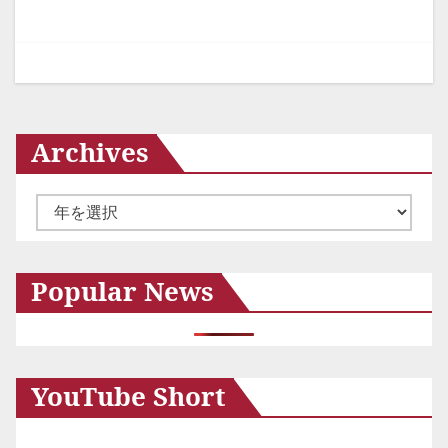
ゲ
ー
シ
ョ
Archives
ン
ア
ー
カ
Popular News
イ
ブ
YouTube Short