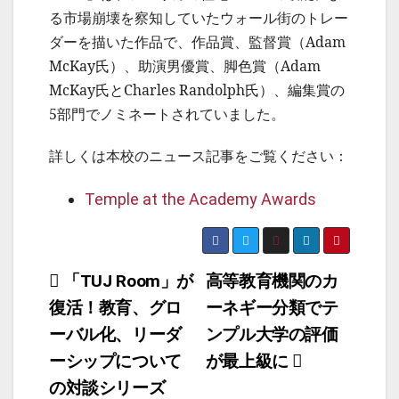
る市場崩壊を察知していたウォール街のトレー
ダーを描いた作品で、作品賞、監督賞（Adam
McKay氏）、助演男優賞、脚色賞（Adam
McKay氏とCharles Randolph氏）、編集賞の
5部門でノミネートされていました。
詳しくは本校のニュース記事をご覧ください：
Temple at the Academy Awards
投
「TUJ Room」が
高等教育機関のカ
復活！教育、グロ
ーネギー分類でテ
稿
ーバル化、リーダ
ンプル大学の評価
ナ
ーシップについて
が最上級に
ビ
の対談シリーズ