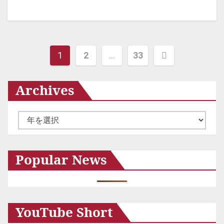
投
1
2
…
33
稿
Archives
の
ペ
ア
ー
ー
ジ
カ
Popular News
イ
送
ブ
り
YouTube Short