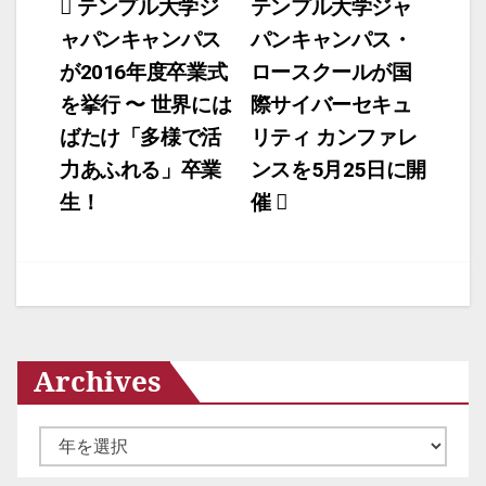
投
テンプル大学ジ
テンプル大学ジャ
ャパンキャンパス
パンキャンパス・
稿
が2016年度卒業式
ロースクールが国
ナ
を挙行 〜 世界には
際サイバーセキュ
ビ
ばたけ「多様で活
リティ カンファレ
ゲ
力あふれる」卒業
ンスを5月25日に開
ー
生！
催
シ
ョ
ン
Archives
ア
ー