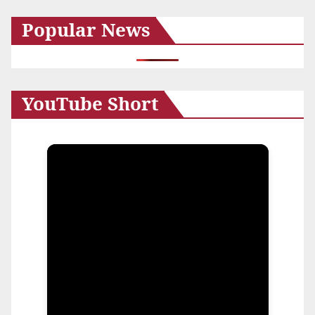
カ
Popular News
イ
ブ
YouTube Short