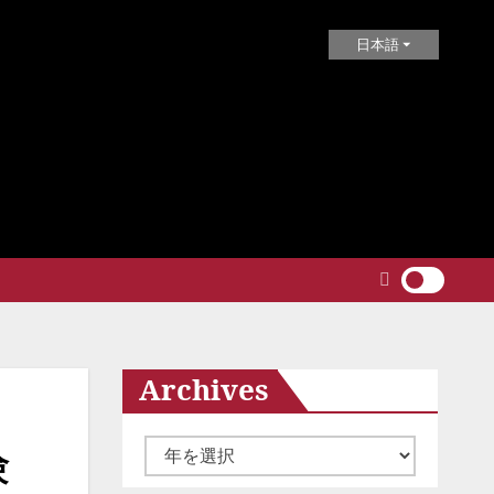
日本語
Archives
ア
験
ー