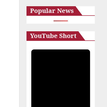
カ
Popular News
イ
ブ
YouTube Short