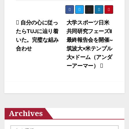
投
自分の心に従っ
大学スポーツ日米
たらTUJに辿り着
共同研究フェーズII
稿
いた。完璧な組み
最終報告会を開催~
ナ
合わせ
筑波大×米テンプル
ビ
大×ドーム（アンダ
ゲ
ーアーマー）
ー
シ
ョ
ン
Archives
ア