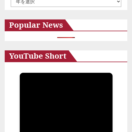
ー
カ
Popular News
イ
ブ
YouTube Short