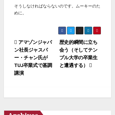
そうしなければならないのです。ムーキーのた
めに。
投
アマゾンジャパ
歴史的瞬間に立ち
ン社長ジャスパ
会う（そしてテン
稿
ー・チャン氏が
プル大学の卒業生
ナ
TUJ卒業式で基調
と遭遇する）
ビ
講演
ゲ
ー
シ
ョ