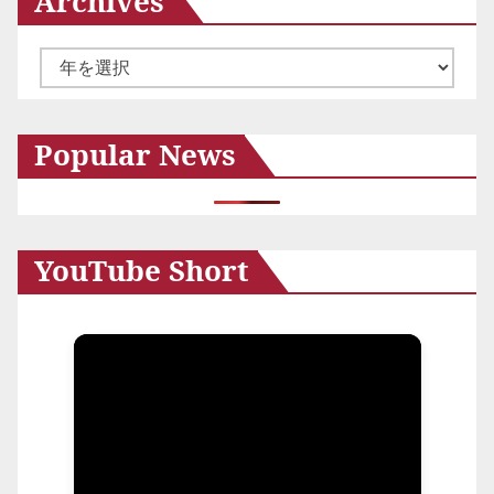
Archives
ン
ア
ー
カ
Popular News
イ
ブ
YouTube Short