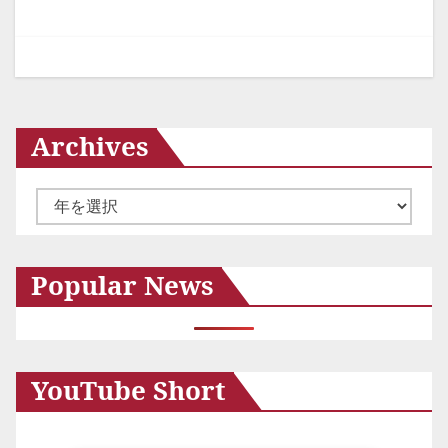
ゲ
ー
シ
ョ
Archives
ン
ア
ー
カ
Popular News
イ
ブ
YouTube Short