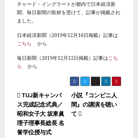
チャード・イングラートが都内で日本経済新
聞、毎日新聞の取材を受けて、記事が掲載され
ました。
日本経済新聞（2019年12月16日掲載）記事は
こちら
から
毎日新聞（2019年12月12日掲載）記事は
こち
ら
から
投
TUJ新キャンパ
小説『コンビニ人
ス完成記念式典／
間』の講演を聴い
稿
昭和女子大 坂東眞
て
ナ
理子理事長総長 名
ビ
誉学位授与式