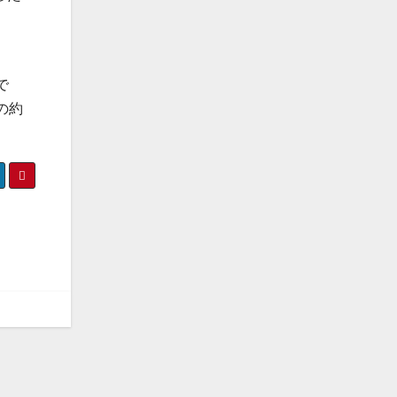
で
の約
出