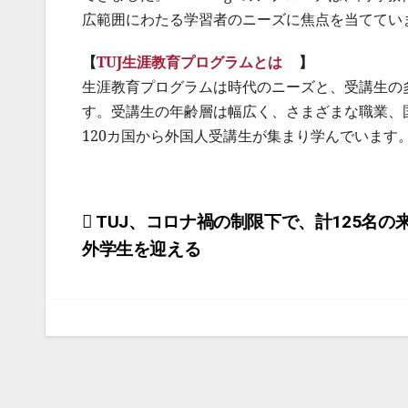
広範囲にわたる学習者のニーズに焦点を当ててい
【
TUJ生涯教育プログラムとは
】
生涯教育プログラムは時代のニーズと、受講生の
す。受講生の年齢層は幅広く、さまざまな職業、
120カ国から外国人受講生が集まり学んでいます
投
TUJ、コロナ禍の制限下で、計125名の
外学生を迎える
稿
ナ
ビ
ゲ
ー