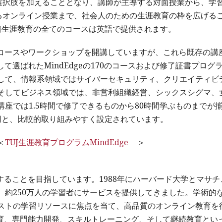
の選択肢を加えることとなり、講師が主導する対面授業から、学
べるオンライン授業まで、社会人のための生涯教育の枠を広げる
TUJ生涯教育の全てのコースは英語で提供されます。
のコースやワークショップを開講していますが、これら既存の講
して選ばれたMindEdgeの170のコースおよび修了証書プログ
して、情報系領域ではサイバーセキュリティ、クリエイティビ
そしてビジネス領域では、非営利組織経営、シックスシグマ、
座では1.5時間で修了できるものから80時間学ぶものまでが
00円と、比較的取り組みやすく設定されています。
＜
TUJ生涯教育プログラムMindEdge
＞
善することを目指しています。1988年にハーバード大学とマサチ
、約250万人の学習者にサービスを提供してきました。学術的
ストの学習リソースに焦点を当て、高品質のオンライン教育を
等教育、専門能力開発、スキルトレーニング、そして継続教育とい