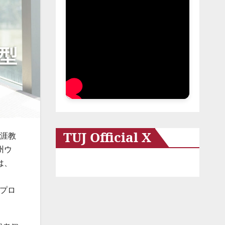
TUJ Official X
生涯教
州ウ
は、
育プロ