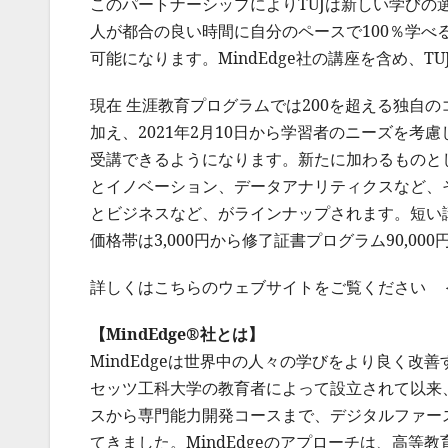
このパートナーシップによりTUJは新しい学び
人が都合の良い時間に自分のペースで100％学
可能になります。MindEdge社の講座を含め、
現在 生涯教育プログラムでは200を超える独自
加え、2021年2月10日から学習者のニーズを考慮
受講できるようになります。新たに加わるものと
とイノベーション、データアナリティクスなど、
とビジネスなど、がラインナップされます。短い講
価格帯は3,000円から修了証書プログラム90,0
詳しくはこちらのウェブサイトをご覧ください 
【MindEdge®社とは】
MindEdgeは世界中の人々の学びをより良く改
セッツ工科大学の教育者によって設立されて以来
スから専門能力開発コースまで、デジタルファー
てきました。MindEdgeのアプローチは、高