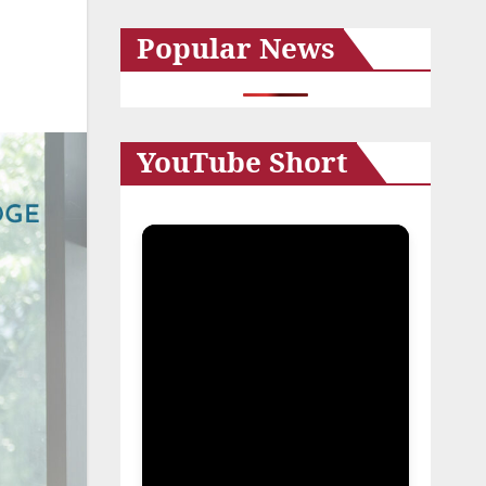
カ
Popular News
イ
ブ
YouTube Short