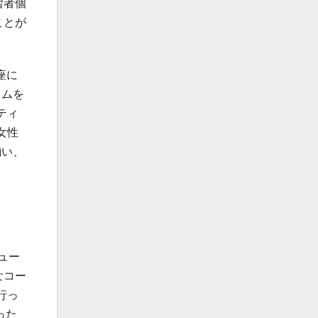
習者個
ことが
座に
ラムを
ティ
女性
揃い、
ュー
なコー
行っ
った