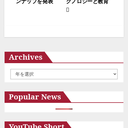
ンナップを発表
クノロジーと教育
シ
ョ
ン
Archives
ア
ー
カ
Popular News
イ
ブ
YouTube Short