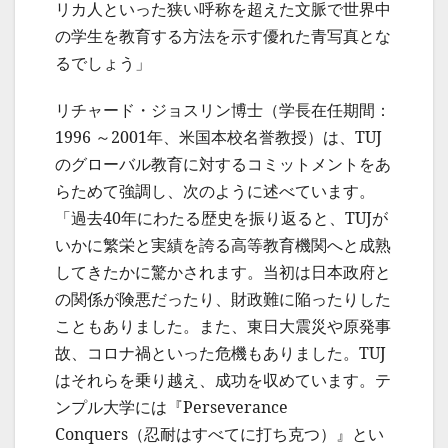
リカ人といった狭い呼称を超えた文脈で世界中
の学生を教育する方法を示す優れた青写真とな
るでしょう」
リチャード・ジョスリン博士（学長在任期間：
1996 ～2001年、米国本校名誉教授）は、TUJ
のグローバル教育に対するコミットメントをあ
らためて強調し、次のように述べています。
「過去40年にわたる歴史を振り返ると、TUJが
いかに繁栄と実績を誇る高等教育機関へと成熟
してきたかに驚かされます。当初は日本政府と
の関係が険悪だったり、財政難に陥ったりした
こともありました。また、東日大震災や原発事
故、コロナ禍といった危機もありました。TUJ
はそれらを乗り越え、成功を収めています。テ
ンプル大学には『Perseverance
Conquers（忍耐はすべてに打ち克つ）』とい