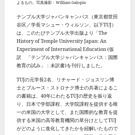
よるもの。写真撮影：William Galopin
テンプル大学ジャパンキャンパス（東京都世田
谷区／学長マシュー・ウィルソン、以下TUJ）
は、このたびテンプル大学出版より「The
History of Temple University Japan: An
Experiment of International Education (仮
訳 「テンプル大学ジャパンキャンパス：国際
教育の試み」：未訳書)を刊行しました。
TUJの元学長2名、リチャード・ジョスリン博
士とブルース・ストロナク博士の共著によるこ
の書籍は、40年にわたるTUJの歴史を振り返
り、日本で学部課程、大学院課程を提供する唯
一の米国の大学として、また国際的な教育を提
供する米国の高等教育機関の草分けとしてTUJ
がどのように進化してきたかを紐解いたもので