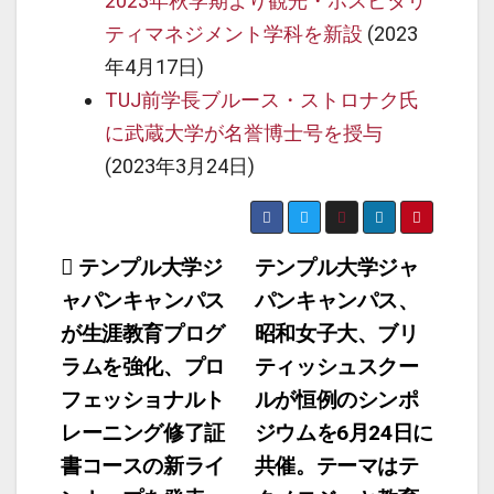
2023年秋学期より観光・ホスピタリ
ティマネジメント学科を新設
(2023
年4月17日)
TUJ前学長ブルース・ストロナク氏
に武蔵大学が名誉博士号を授与
(2023年3月24日)
投
テンプル大学ジ
テンプル大学ジャ
ャパンキャンパス
パンキャンパス、
稿
が生涯教育プログ
昭和女子大、ブリ
ナ
ラムを強化、プロ
ティッシュスクー
ビ
フェッショナルト
ルが恒例のシンポ
ゲ
レーニング修了証
ジウムを6月24日に
ー
書コースの新ライ
共催。テーマはテ