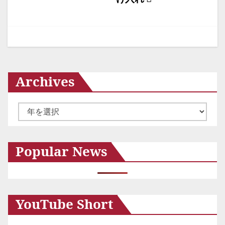
シ
ョ
ン
Archives
ア
ー
カ
Popular News
イ
ブ
YouTube Short