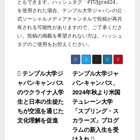
ともできます。ハッシュタグ「#TUJgrad24」
を使用された場合、テンプル大学ジャパンの公
式ソーシャルメディアチャンネルで投稿が再共
有される可能性がありますので、ご了承くださ
い。投稿の掲載を希望されない方は、ハッシュ
タグのご使用をお控えください。
投
テンプル大学ジ
テンプル大学ジャ
ャパンキャンパス
パンキャンパス、
稿
のウクライナ人学
2024年秋より米国
ナ
生と日本の生徒た
テュレーン大学
ビ
ちが交流を通じた
「スプリング・ス
ゲ
文化理解を促進
カラーズ」プログ
ー
ラムの新入生を受
け入れ