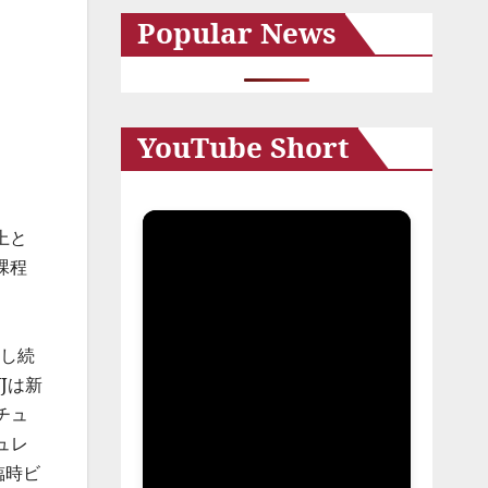
Popular News
イ
ブ
YouTube Short
上と
課程
新し続
Jは新
チュ
ュレ
臨時ビ