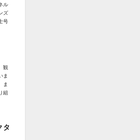
ネル
ンズ
士号
、観
いま
。ま
り組
クタ