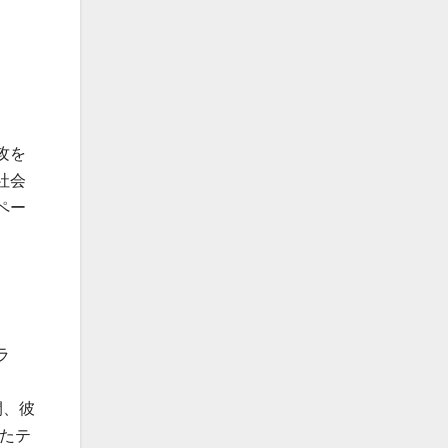
攻を
社会
ペー
ラ
間、彼
たテ