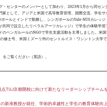
ング・センターのメンバーとして加わり、2023年1月から同セン
門家として、アジアと米国で高等教育管理、国際交流、学生サ
ポールとインドで勤務し、シンガポールのYale-NUSカレッジ
）が共同で設立したリベラルアーツカレッジ）で学生の体験学習
ドのベンガルールのNGOで学生支援活動を主導しました。米国
育の修士号、米国ミズーリ州のセントルイス・ワシントン大学
をご覧ください（英語）。
点TUJ京都開校に向けて新たなリーダーシップチーム
名の新准教授が就任、学術的卓越性と学生の教育体験向