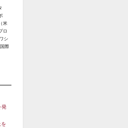
タ
ポ
（米
プロ
ワシ
で国際
を発
上を