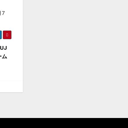
月7
UJ
ーム