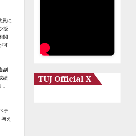
教員に
や授
術関
が可
当副
TUJ Official X
成績
す。
ベテ
を与え