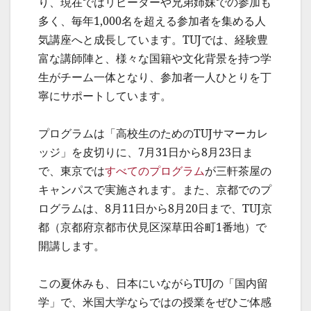
り、現在ではリピーターや兄弟姉妹での参加も
多く、毎年1,000名を超える参加者を集める人
気講座へと成長しています。TUJでは、経験豊
富な講師陣と、様々な国籍や文化背景を持つ学
生がチーム一体となり、参加者一人ひとりを丁
寧にサポートしています。
プログラムは「高校生のためのTUJサマーカレ
ッジ」を皮切りに、7月31日から8月23日ま
で、東京では
すべてのプログラム
が三軒茶屋の
キャンパスで実施されます。また、京都でのプ
ログラムは、8月11日から8月20日まで、TUJ京
都（京都府京都市伏見区深草田谷町1番地）で
開講します。
この夏休みも、日本にいながらTUJの「国内留
学」で、米国大学ならではの授業をぜひご体感