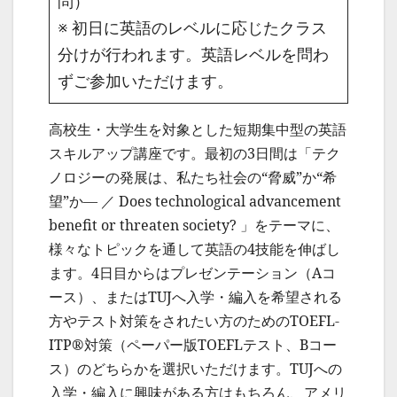
問）
※ 初日に英語のレベルに応じたクラス
分けが行われます。英語レベルを問わ
ずご参加いただけます。
高校生・大学生を対象とした短期集中型の英語
スキルアップ講座です。最初の3日間は「テク
ノロジーの発展は、私たち社会の“脅威”か“希
望”か― ／ Does technological advancement
benefit or threaten society? 」をテーマに、
様々なトピックを通して英語の4技能を伸ばし
ます。4日目からはプレゼンテーション（Aコ
ース）、またはTUJへ入学・編入を希望される
方やテスト対策をされたい方のためのTOEFL-
ITP®対策（ペーパー版TOEFLテスト、Bコー
ス）のどちらかを選択いただけます。TUJへの
入学・編入に興味がある方はもちろん、アメリ