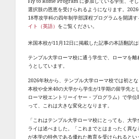
Fly to Rome Program に参加してい
選択肢の恩恵を受けられるようになります。202
18専攻学科の四年制学部課程プログラムを開講
イト（英語）
をご覧ください。
米国本校が11月12日に掲載した記事の本語翻訳
テンプル大学ローマ校に通う学生で、ローマを離
うとしています。
2026年秋から、テンプル大学ローマ校では初と
本校や全米40の大学から学生が1学期の留学先として訪れた
ローマ校エントリーイヤー・プログラム）で学位
って、これは大きな変化となります。
「これはテンプル大学ローマ校にとっても、大学
ライは述べました。「これまでとはまったく異な
が本学の特色である優れた教育を受けられるとい