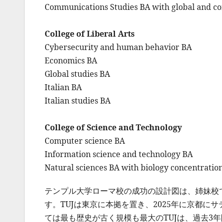
Communications Studies BA with global and 
College of Liberal Arts
Cybersecurity and human behavior BA
Economics BA
Global studies BA
Italian BA
Italian studies BA
College of Science and Technology
Computer science BA
Information science and technology BA
Natural sciences BA with biology concentratio
テンプル大学ローマ校の成功の設計図は、姉妹校
す。TUJは東京に本拠を置き、2025年に京都
ては最も歴史が古く規模も最大のTUJは、過去3