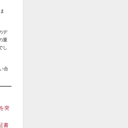
いま
のデ
の重
でし
い合
を突
証書