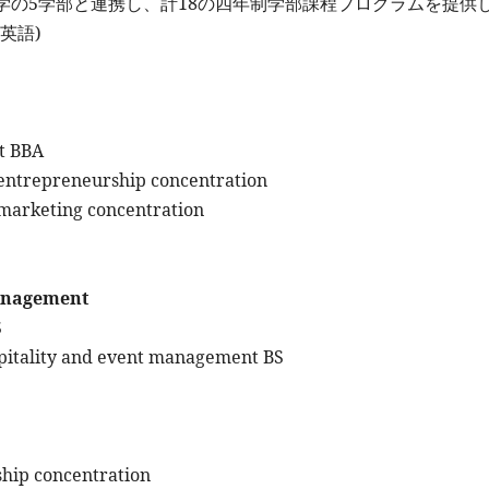
学の5学部と連携し、計18の四年制学部課程プログラムを提供
英語)
nt BBA
l entrepreneurship concentration
l marketing concentration
Management
S
ospitality and event management BS
ship concentration