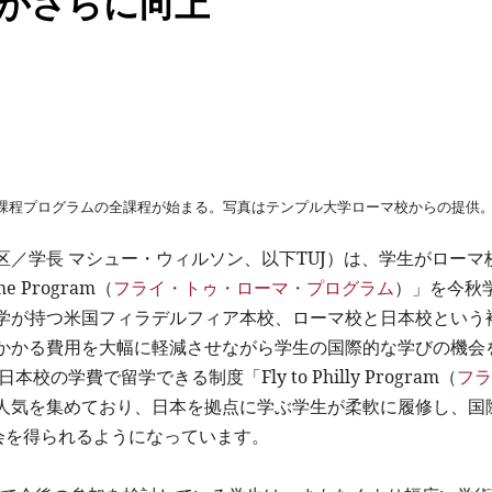
力がさらに向上
部課程プログラムの全課程が始まる。写真はテンプル大学ローマ校からの提供
／学長 マシュー・ウィルソン、以下TUJ）は、学生がローマ
 Program（
フライ・トゥ・ローマ・プログラム
）」を今秋
学が持つ米国フィラデルフィア本校、ローマ校と日本校という
かかる費用を大幅に軽減させながら学生の国際的な学びの機会
学費で留学できる制度「Fly to Philly Program（
フラ
人気を集めており、日本を拠点に学ぶ学生が柔軟に履修し、国
会を得られるようになっています。