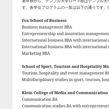
来年秋から、テンプル大学ローマ校はテンプル大
す。各学位プログラムの一覧は以下の通りです。(
Fox School of Business
Business management BBA
Entrepreneurship and innovation manageme
International business BBA with internationa
International business BBA with internationa
Marketing BBA
School of Sport, Tourism and Hospitality 
Tourism, hospitality and event management B
Multidisciplinary studies in sport, tourism, h
Klein College of Media and Communication
Communication BA
Communication studies BA with entrepreneur