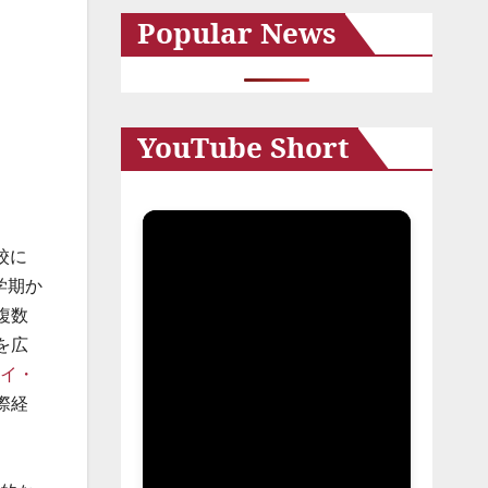
Popular News
イ
ブ
YouTube Short
。
校に
学期か
複数
を広
イ・
際経