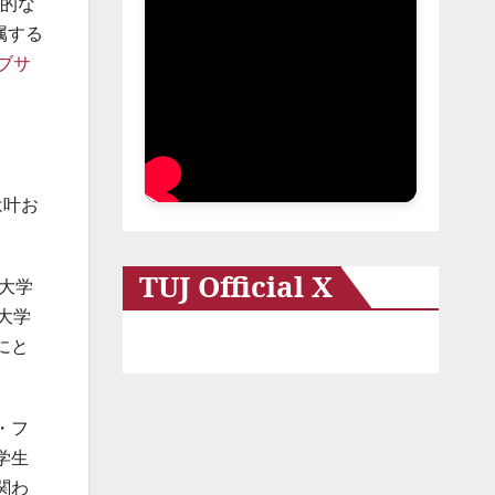
術的な
属する
ブサ
は叶お
TUJ Official X
大学
ル大学
にと
・フ
学生
関わ