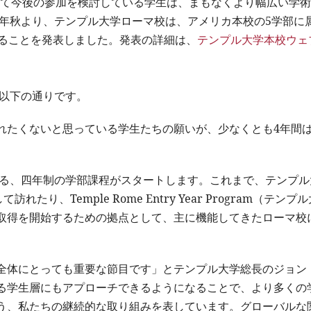
る学生、そして今後の参加を検討している学生は、まもなくより幅広い学
6年秋より、テンプル大学ローマ校は、アメリカ本校の5学部に
することを発表しました。発表の詳細は、
テンプル大学本校ウェ
は以下の通りです。
れたくないと思っている学生たちの願いが、少なくとも4年間
なる、四年制の学部課程がスタートします。これまで、テンプル
り、Temple Rome Entry Year Program（テンプ
取得を開始するための拠点として、主に機能してきたローマ校
全体にとっても重要な節目です」とテンプル大学総長のジョン
る学生層にもアプローチできるようになることで、より多くの
う、私たちの継続的な取り組みを表しています。グローバルな