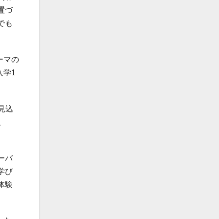
置づ
でも
ーマの
入学1
見込
、
ーバ
学び
体験