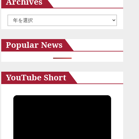
Archives
ア
ー
カ
Popular News
イ
ブ
YouTube Short