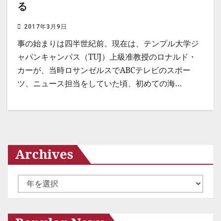
る
2017年3月9日
事の始まりは四半世紀前。現在は、テンプル大学ジ
ャパンキャンパス（TUJ）上級准教授のロナルド・
カーが、当時ロサンゼルスでABCテレビのスポー
ツ、ニュース担当をしていた頃、初めての海…
Archives
ア
ー
カ
イ