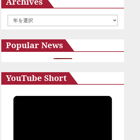
Archives
ア
ー
カ
Popular News
イ
ブ
YouTube Short