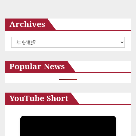
Archives
ア
ー
カ
Popular News
イ
ブ
YouTube Short