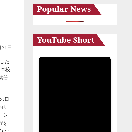
Popular News
イ
ブ
YouTube Short
月31日
任した
国本校
就任
の日
的リ
ーシ
程を
ていま