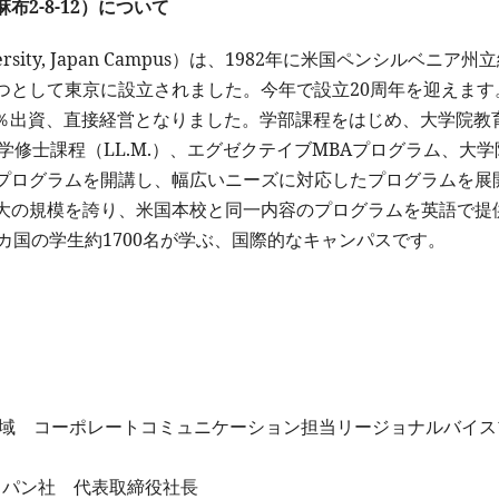
2-8-12）について
sity, Japan Campus）は、1982年に米国ペンシルベニア州
つとして東京に設立されました。今年で設立20周年を迎えます
00％出資、直接経営となりました。学部課程をはじめ、大学院教
学修士課程（LL.M.）、エグゼクテイブMBAプログラム、大学
プログラムを開講し、幅広いニーズに対応したプログラムを展
大の規模を誇り、米国本校と同一内容のプログラムを英語で提
カ国の学生約1700名が学ぶ、国際的なキャンパスです。
韓国地域 コーポレートコミュニケーション担当リージョナルバイ
ジャパン社 代表取締役社長