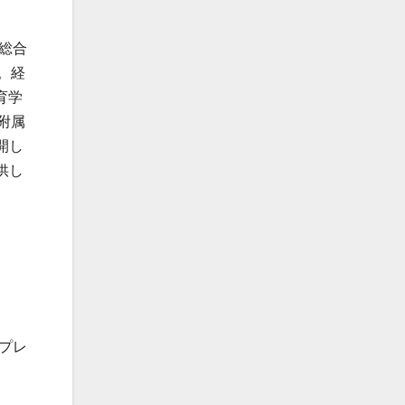
立総合
。経
育学
附属
開し
供し
スプレ