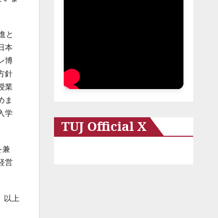
進と
日本
ン博
方針
授業
めま
入学
TUJ Official X
を兼
経営
以上