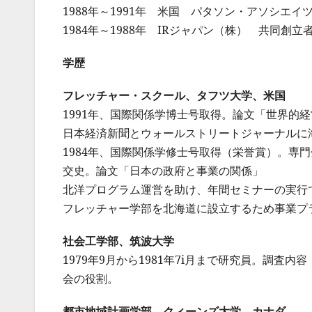
1988年～1991年 米国 パタソン・アソシエ
1984年～1988年 IRジャパン（株） 共同創
学歴
フレッチャー・スクール、タフツ大学、米国
1991年、国際関係学博士号取得。論文「世界的
日本経済新聞とウォールストリートジャーナルに
1984年、国際関係学修士号取得（栄誉賞）。専
交史。論文「日本の政府と事業の関係」
北洋プログラム運営を助け、年間セミナーの実行
フレッチャー学部を北海道に設立するため事業プ
社会工学部、筑波大学
1979年9月から1981年7i月まで研究員。調査
会の役割。
都市地域計画学部、クィーンズ大学、カナダ