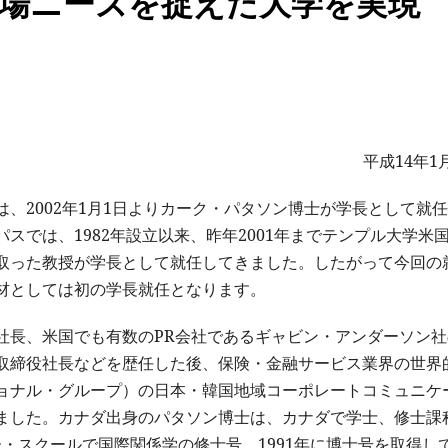
場ニーズを捉えた大学を実現
平成14年1
、2002年1月1日よりカーク・パタソン博士が学長として就
スでは、1982年設立以来、昨年2001年までテンプル大学米
取った教授が学長として就任してきました。したがって今回の
材としては初の学長就任となります。
社長、米国でも有数のPR会社であるギャビン・アンダーソン社
取締役社長などを歴任した後、保険・金融サービス業界の世界
ョナル・グループ）の日本・韓国地域コーポレートコミュニケ
ました。カナダ出身のパタソン博士は、カナダで学士、修士課
ー・スクールで国際関係学の修士号、1991年に博士号を取得し