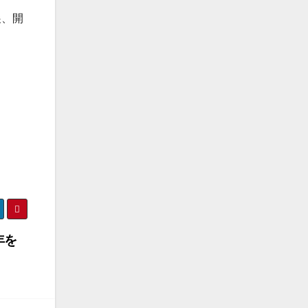
展、開
年を