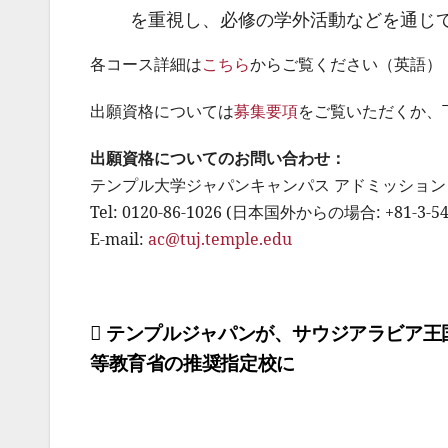
を重視し、必修の学外活動などを通じ
各コース詳細は
こちら
からご覧ください（英語）
出願資格については
募集要項
をご覧いただくか、下
出願資格についてのお問い合わせ：
テンプル大学ジャパンキャンパス アドミッショ
Tel: 0120-86-1026 (日本国外からの場合: +81-3-54
E-mail:
ac@tuj.temple.edu
投
テンプルジャパンが、サウジアラビア王
等教育省の推奨指定校に
稿
ナ
ビ