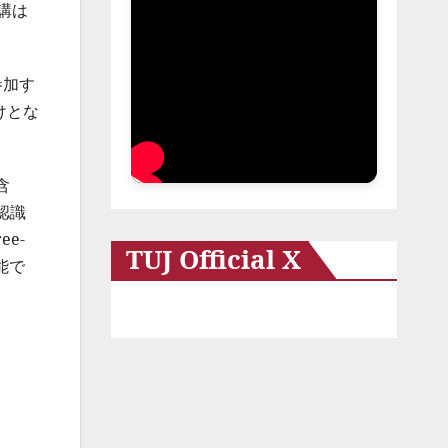
講は
参加す
けとな
含
認識
e-
TUJ Official X
能で