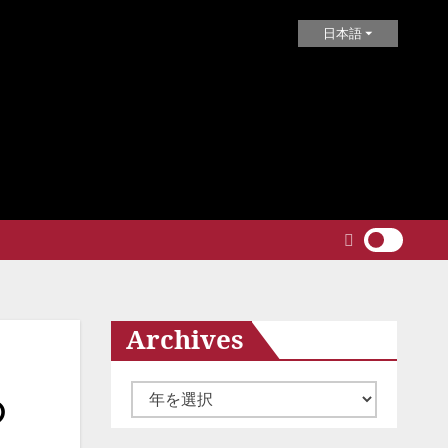
日本語
Archives
ア
の
ー
カ