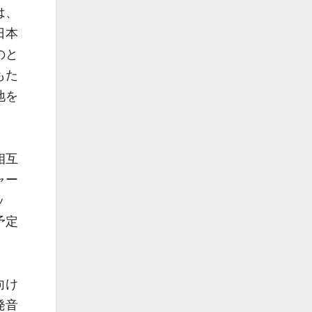
は、
日本
のと
もた
地を
相互
ャー
ッ
予定
向け
発音