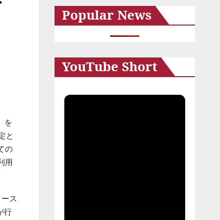
外
Popular News
イ
ブ
YouTube Short
」を
定と
ての
利用
コース
が行