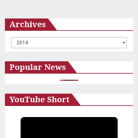
Archives
ア
ー
カ
Popular News
イ
ブ
YouTube Short