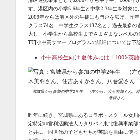
港区連携事業として2006年から中学生、200
す。港区内の小学5-6年生と中学2-3年生を対
2009年からは港区外の生徒にも門戸を広げ、昨年
クラス74名、中学生クラス137名と、過去最多
大し、小学生から高校生までさまざまなレベルの
TUJ小中高サマープログラムの詳細については下
小中高校生向け 夏休みには「100%英
宮城県から参加の中学2年生 （左から）大石将輝くん、
巻愛さん
昨年に続き、宮城県にあるコラボ・スクール女川
定特定非営利活動法人カタリバ／東北復興事業部
と共に、同世代の子どもたちが英語を自由に使っ