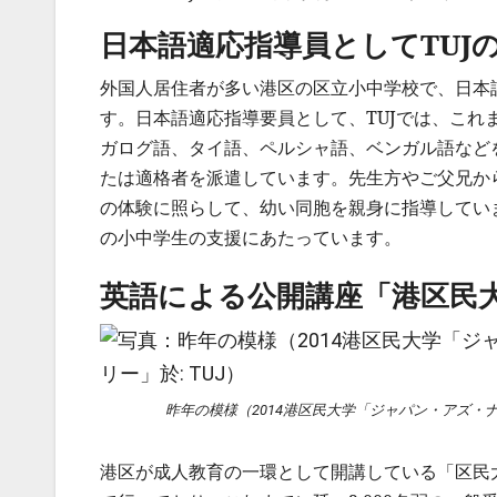
日本語適応指導員としてTUJ
外国人居住者が多い港区の区立小中学校で、日本
す。日本語適応指導要員として、TUJでは、こ
ガログ語、タイ語、ペルシャ語、ベンガル語など
たは適格者を派遣しています。先生方やご父兄か
の体験に照らして、幼い同胞を親身に指導しています
の小中学生の支援にあたっています。
英語による公開講座「港区民
昨年の模様（2014港区民大学「ジャパン・アズ・ナン
港区が成人教育の一環として開講している「区民大