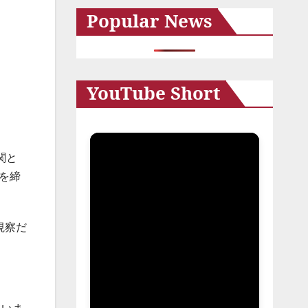
ま
Popular News
イ
ブ
YouTube Short
関と
を締
視察だ