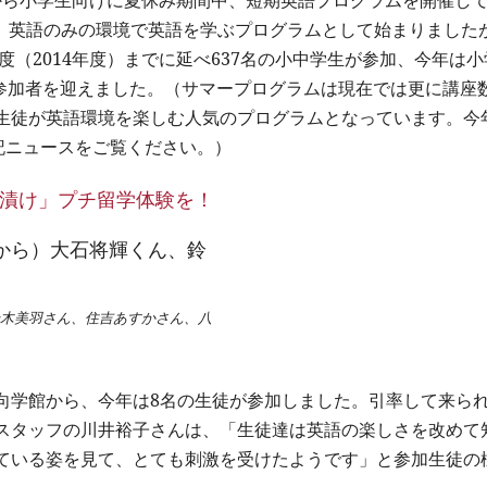
8年から小学生向けに夏休み期間中、短期英語プログラムを開催し
象に、英語のみの環境で英語を学ぶプログラムとして始まりました
度（2014年度）までに延べ637名の小中学生が参加、今年は小
の参加者を迎えました。（サマープログラムは現在では更に講座
生徒が英語環境を楽しむ人気のプログラムとなっています。今
記ニュースをご覧ください。）
語漬け」プチ留学体験を！
鈴木美羽さん、住吉あすかさん、八
向学館から、今年は8名の生徒が参加しました。引率して来ら
スタッフの川井裕子さんは、「生徒達は英語の楽しさを改めて
ている姿を見て、とても刺激を受けたようです」と参加生徒の