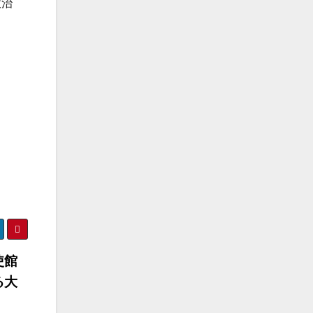
政治
使館
る大