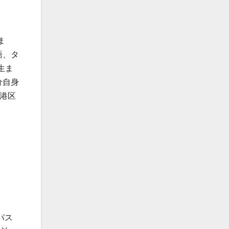
ま
語、タ
生ま
分自身
の港区
パス