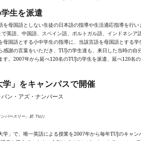
の学生を派遣
語を母国語としない生徒の日本語の指導や生活適応指導を行い
れまで英語、中国語、スペイン語、ポルトガル語、インドネシア
を母国語とする小中学生の指導に、当該言語を母国語とする学
ら感謝の言葉をいただき、TUJの学生達も、来日した当時の自
。2007年から延べ120名のTUJの学生を派遣、延べ120名
大学」をキャンパスで開催
バースリー」於: TUJ）
学」で、唯一英語による授業を2007年から毎年TUJのキャン