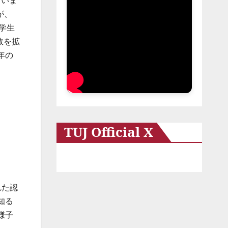
ていま
が、
学生
数を拡
年の
TUJ Official X
れた認
知る
様子