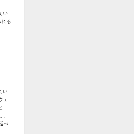
てい
られる
てい
ウェ
ヒ
し、
延べ