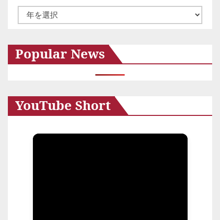
ア
ー
カ
Popular News
イ
ブ
YouTube Short