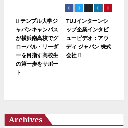
投
テンプル大学ジ
TUJインターンシ
ャパンキャンパス
ップ企業インタビ
稿
が横浜南高校でグ
ュービデオ：アウ
ナ
ローバル・リーダ
ディ ジャパン 株式
ビ
ーを目指す高校生
会社
ゲ
の第一歩をサポー
ー
ト
シ
ョ
ン
Archives