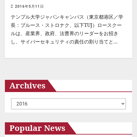
2016年5月11日
テンプル大学ジャパンキャンパス（東京都港区／学
長：ブルース・ストロナク、以下TUJ）ロースクー
ルは、産業界、政府、法曹界のリーダーをお招き
し、サイバーセキュリティの責任の割り当てと…
Archives
ア
ー
カ
Popular News
イ
ブ