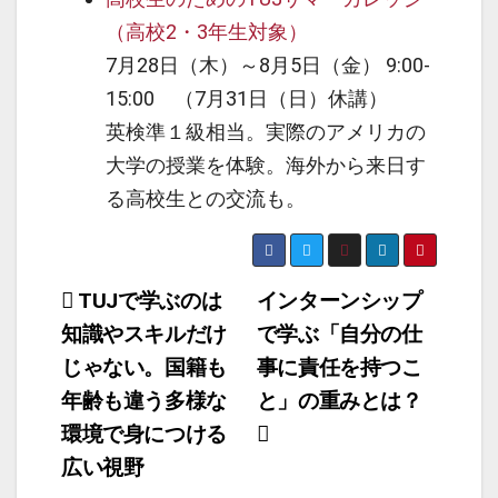
（高校2・3年生対象）
7月28日（木）～8月5日（金） 9:00-
15:00 （7月31日（日）休講）
英検準１級相当。実際のアメリカの
大学の授業を体験。海外から来日す
る高校生との交流も。
投
TUJで学ぶのは
インターンシップ
知識やスキルだけ
で学ぶ「自分の仕
稿
じゃない。国籍も
事に責任を持つこ
ナ
年齢も違う多様な
と」の重みとは？
ビ
環境で身につける
ゲ
広い視野