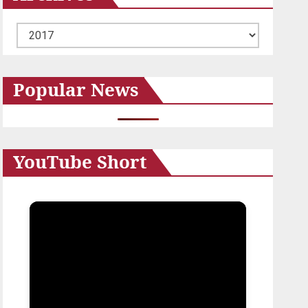
ア
ー
カ
Popular News
イ
ブ
YouTube Short