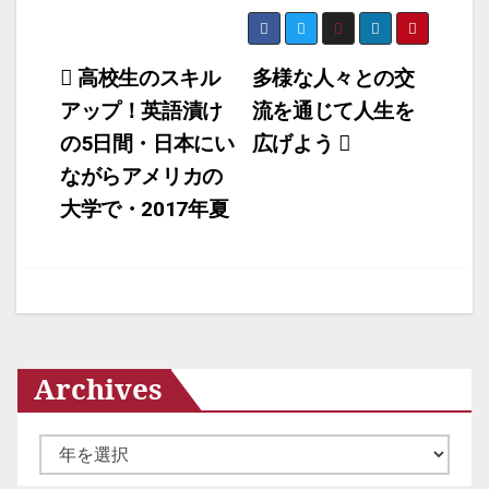
投
高校生のスキル
多様な人々との交
アップ！英語漬け
流を通じて人生を
稿
の5日間・日本にい
広げよう
ナ
ながらアメリカの
ビ
大学で・2017年夏
ゲ
ー
シ
ョ
Archives
ン
ア
ー