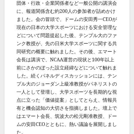
団体・行政・企業関係者など一般公開の講演会
に、報道関係含む約200人の参加者が詰めかけ
ました。会の冒頭で、ドームの安田秀一CEOが
現在の日本の大学スポーツにおける安全管理な
どについて問題提起した後、テンプル大のファ
ンク教授が、先の日米大学スポーツに関する共
同研究の概要に触れました。その後、エマート
会長は講演で、NCAA運営の現状と100年以上
前にさかのぼった設立経緯などについて触れま
した。続くパネルディスカッションには、テン
プル大のジョーダン上級准教授がパネリストの
一人として登壇し、大学スポーツを長期的な視
点に立った「価値提案」としてとらえ、情報共
有と機会認知の大切さを指摘しました。壇上で
はエマート会長、筑波大の松元剛准教授、ドー
ムの安田CEOとともに、熱い議論を展開しまし
た。