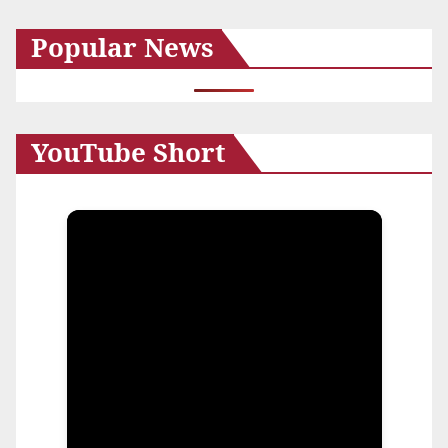
カ
Popular News
イ
ブ
YouTube Short