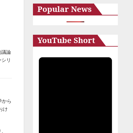
Popular News
イ
ブ
YouTube Short
的議論
ーシリ
学から
おけ
り、