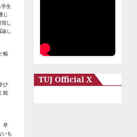
も学生
通じ
目指し
議論し
と幅
TUJ Official X
学び
く能
、早
ないも