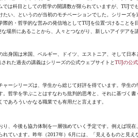
ラムでは科目としての哲学の開講数が限られていますが、TUJで
けたい、というのが当初のモチベーションでした。シリーズを
学際的・哲学的な営みの発信地としてTUJを位置づけることを
至便な場所にあることから、人々とつながり、新しいアイデアを
の出身国は米国、ベルギー、ドイツ、エストニア、そして日本
集された過去の講義はシリーズの公式ウェブサイトと
TUJの公式
チャーシリーズは、学生から総じて好評を得ています。学生の
す。哲学を学ぶことはすなわち批判的思考と、それに基づく書
くであろういかなる職業でも有用だと言えます。
おり、今後も協力体制を一層強めていく予定です。例えば現在
れています。昨年（2017年）6月には、「見えるものと見え