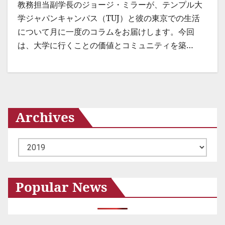
教務担当副学長のジョージ・ミラーが、テンプル大
学ジャパンキャンパス（TUJ）と彼の東京での生活
について月に一度のコラムをお届けします。今回
は、大学に行くことの価値とコミュニティを築…
Archives
ア
ー
カ
Popular News
イ
ブ