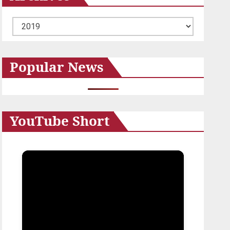
ア
ー
カ
Popular News
イ
ブ
YouTube Short