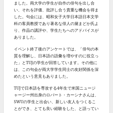
ました。両大学の学生が自作の俳句を出し合
い、それを評価、批評し合う貴重な機会を得ま
した。句会には、昭和女子大学日本語日本文学
科の客員教授であり著名な俳人の黛まどか氏よ
り、作品の講評や、学生たちへのアドバイスが
ありました。
イベント終了後のアンケートでは、「俳句の本
質を理解し、日本語の語彙を増やすのに役立っ
た」とTUJの学生が回答しています。その他に
は、この句会が両大学学生同士の友好関係を深
めたという意見もありました。
TUJで日本語を専攻する4年生で米国ニュージ
ャージー州出身のロバート・カーシナさんは、
SWUの学生と出会い、新しい友人をつくるこ
とができ、とても良い経験をした、と語ってい