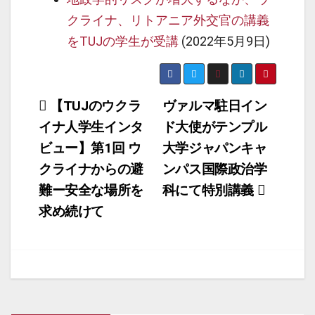
クライナ、リトアニア外交官の講義
をTUJの学生が受講
(2022年5月9日)
投
【TUJのウクラ
ヴァルマ駐日イン
イナ人学生インタ
ド大使がテンプル
稿
ビュー】第1回 ウ
大学ジャパンキャ
ナ
クライナからの避
ンパス国際政治学
ビ
難ー安全な場所を
科にて特別講義
ゲ
求め続けて
ー
シ
ョ
ン