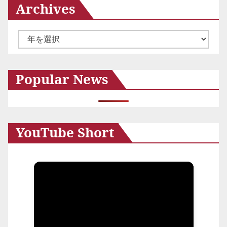
Archives
ア
ー
カ
Popular News
イ
ブ
YouTube Short