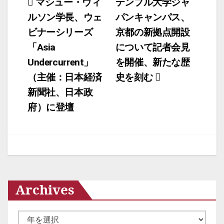
投
マシュー・ウィ
テンプル大学ジャ
ルソン学長、ウェ
パンキャンパス、
稿
ビナーシリーズ
京都の新拠点開設
ナ
「Asia
について記者会見
ビ
Undercurrent」
を開催、新たな歴
ゲ
（主催：日本経済
史を刻む
ー
新聞社、日本政
府）に登壇
シ
ョ
ン
Archives
ア