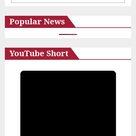
ー
カ
Popular News
イ
ブ
YouTube Short