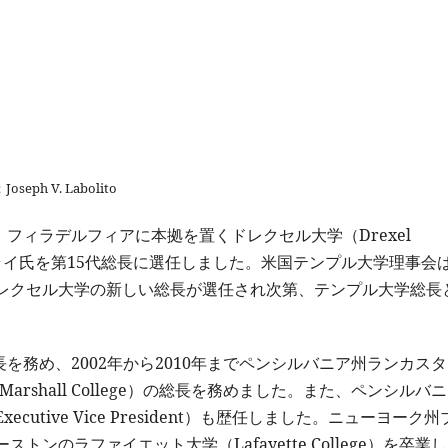
 V. Labolito
、フィラデルフィアに本拠を置くドレクセル大学（Drexel
ジョン・フライ氏を第15代総長に選任しました。米国テンプル大学理事会
レクセル大学の新しい総長が選任され次第、テンプル大学総長
長を務め、2002年から2010年までペンシルバニア州ランカス
Marshall College）の総長を務めました。また、ペンシルバ
tive Vice President）も歴任しました。ニューヨーク州
のラファイエット大学（Lafayette College）を卒業