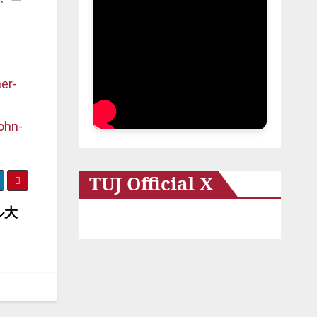
er-
ohn-
TUJ Official X
ル大