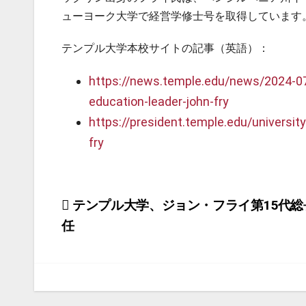
ューヨーク大学で経営学修士号を取得しています
テンプル大学本校サイトの記事（英語）：
https://news.temple.edu/news/2024-07-
education-leader-john-fry
https://president.temple.edu/universit
fry
投
テンプル大学、ジョン・フライ第15代総
任
稿
ナ
ビ
ゲ