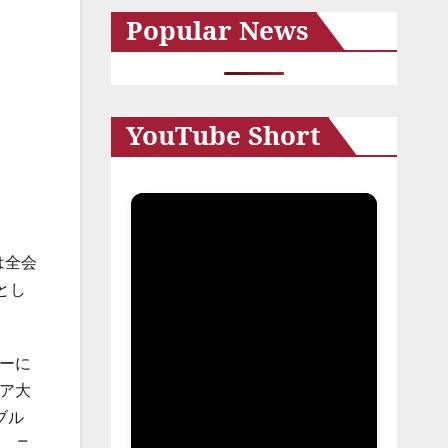
Popular News
イ
ブ
YouTube Short
は全会
とし
ターに
ニア大
ブル
し、ニ