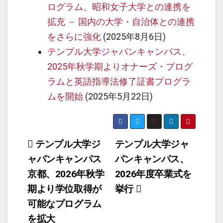
ログラム、昭和女子大学との連携を
拡充 － 国内の大学・自治体との連携
をさらに強化
(2025年8月6日)
テンプル大学ジャパンキャンパス、
2025年秋学期よりオナーズ・プログ
ラムと英語指導法修了証書プログラ
ムを開始
(2025年5月22日)
投
テンプル大学ジ
テンプル大学ジャ
ャパンキャンパス
パンキャンパス、
稿
京都、2026年秋学
2026年度卒業式を
ナ
期より学位取得が
挙行
ビ
可能なプログラム
ゲ
を拡大