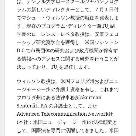
は、テンプル大学ロースクールジャパンプログ
ラムの新しいディレクターとして、７月１日付
でマシュ－・ウィルソン教授の就任を発表しま
す。現在のプログラム･ディレクター兼TUJ副
学長のローレンス・レペタ教授は、安倍フェロ
ーシップ研究奨学金を獲得し、米国ワシントン
D.C.で市民団体の研究および政府機関が保有す
る情報へのアクセスに関する研究を行うことが
決まっており、TUJを退任します。
ウィルソン教授は、米国フロリダ州およびニュ
ージャージー州の弁護士資格を有し、これまで
フロリダ州にある法律事務所Akerman
Senterfitt P.A.の弁護士として、また
Advanced Telecommunication Network社
(本社：米国ニュージャージー州)の法律顧問と
して、国際法を専門に活躍してきました。米国