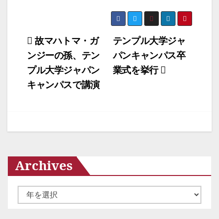
投
故マハトマ・ガ
テンプル大学ジャ
ンジーの孫、テン
パンキャンパス卒
稿
プル大学ジャパン
業式を挙行
ナ
キャンパスで講演
ビ
ゲ
ー
シ
Archives
ョ
ン
ア
ー
カ