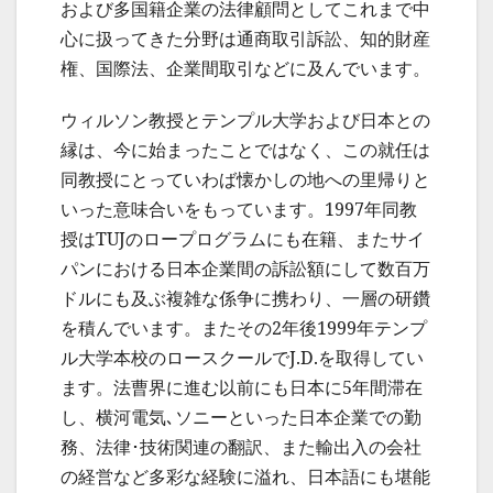
および多国籍企業の法律顧問としてこれまで中
心に扱ってきた分野は通商取引訴訟、知的財産
権、国際法、企業間取引などに及んでいます。
ウィルソン教授とテンプル大学および日本との
縁は、今に始まったことではなく、この就任は
同教授にとっていわば懐かしの地への里帰りと
いった意味合いをもっています。1997年同教
授はTUJのロープログラムにも在籍、またサイ
パンにおける日本企業間の訴訟額にして数百万
ドルにも及ぶ複雑な係争に携わり、一層の研鑽
を積んでいます。またその2年後1999年テンプ
ル大学本校のロースクールでJ.D.を取得してい
ます。法曹界に進む以前にも日本に5年間滞在
し、横河電気､ソニーといった日本企業での勤
務、法律･技術関連の翻訳、また輸出入の会社
の経営など多彩な経験に溢れ、日本語にも堪能