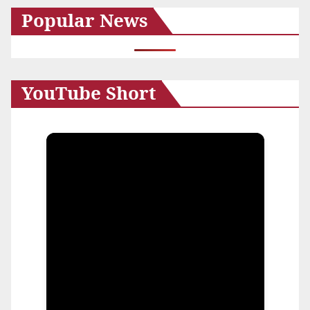
Popular News
イ
ブ
YouTube Short