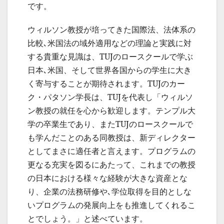
です。
ウィルソン教授が培ってきた国際法、法体系の
比較､米国法の域外適用などの理論と実践に対
する貴重な見識は、TUJのロースクールで学ぶ
日本､米国、そして世界各国からの学生に大き
く寄与することが期待されます。TUJのカー
ク・パタソン学長は、TUJを代表し「ウィルソ
ン教授の就任を心から歓迎します。テンプル大
学の卒業生であり、またTUJのロースクールで
も学んだことのある同教授は、新ディレクター
としてまさに適任者と言えます。プログラムの
更なる充実を図るにあたって、これまでの教授
の日本における様々な経験が大きな資産とな
り、企業の法務研修や､学位取得を目的としな
いプログラムの発展向上をも推進してくれるこ
とでしょう。」と述べています。