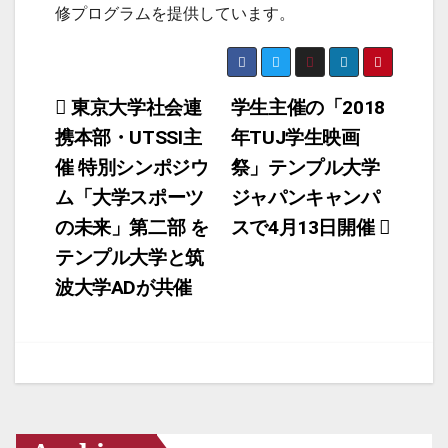
修プログラムを提供しています。
投
東京大学社会連
学生主催の「2018
携本部・​UTSSI主
年TUJ学生映画
稿
催 特別シンポジウ
祭」テンプル大学
ナ
ム「大学スポーツ
ジャパンキャンパ
ビ
の未来」第二部 ​を
スで4月13日開催
ゲ
テンプル大学と筑
ー
波大学​ADが共催
シ
ョ
ン