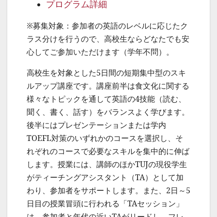
プログラム詳細
※募集対象：参加者の英語のレベルに応じたク
ラス分けを行うので、高校生ならどなたでも安
心してご参加いただけます（学年不問）。
高校生を対象とした5日間の短期集中型のスキ
ルアップ講座です。講座前半は食文化に関する
様々なトピックを通して英語の4技能（読む、
聞く、書く、話す）をバランスよく学びます。
後半にはプレゼンテーションまたは学内
TOEFL対策のいずれかのコースを選択し、そ
れぞれのコースで必要なスキルを集中的に伸ば
します。授業には、講師のほかTUJの現役学生
がティーチングアシスタント（TA）として加
わり、参加者をサポートします。また、2日～5
日目の授業冒頭に行われる「TAセッション」
は、参加者と年代の近いTAがリードし、フレ