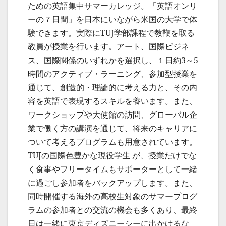
ための英語集中サマーカレッジ。「英語オンリ
ーの７日間」を日本にいながら米国の大学で体
験できます。実際にTUJ学部課程で教鞭を取る
教員が授業を行います。アート、国際ビジネ
ス、国際関係のいずれかを選択し、１日約3～5
時間のアクティブ・ラーニング、参加型授業を
通じて、創造的・理論的に考える力と、その内
容を英語で表現するスキルを養います。また、
ワークショップや大使館の訪問、グローバル企
業で働く方の講演を通じて、将来のキャリアに
ついて考えるプログラムも用意されています。
TUJの国際色豊かな現役学生 が、授業だけでな
く食事やフリータイムもサポーターとして一緒
に過ごし参加者をバックアップします。また、
同時開催する海外の高校生対象のサマープログ
ラムの参加者との交流の機会も多くあり、最終
日は一緒に東京ディズニーシーに出かけるな