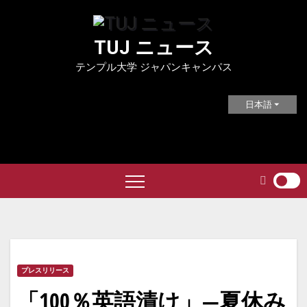
Skip
to
TUJ ニュース
content
テンプル大学 ジャパンキャンパス
日本語
プレスリリース
「100％英語漬け」—夏休み