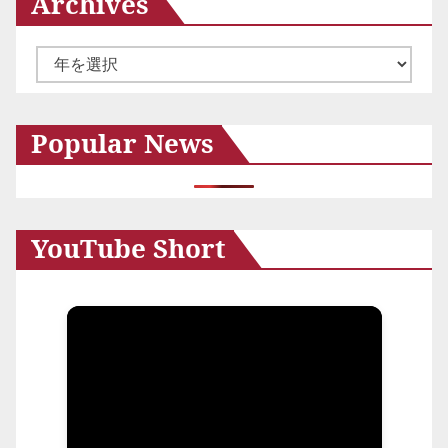
Archives
ア
ー
カ
Popular News
イ
ブ
YouTube Short