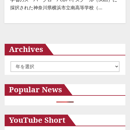
採択された神奈川県横浜市立南高等学校（…
Archives
ア
ー
カ
Popular News
イ
ブ
YouTube Short