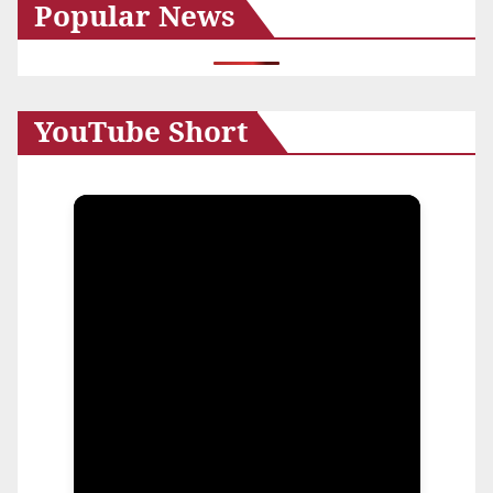
Popular News
イ
ブ
YouTube Short