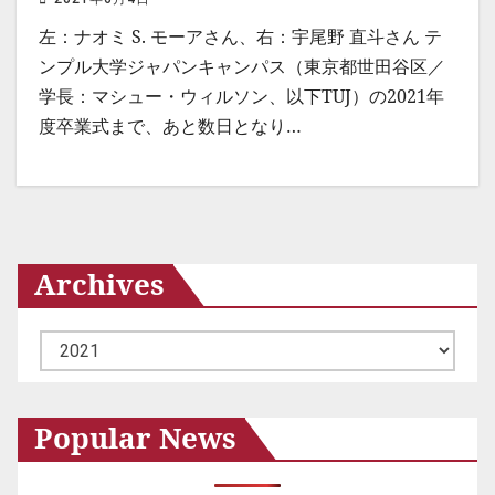
左：ナオミ S. モーアさん、右：宇尾野 直斗さん テ
ンプル大学ジャパンキャンパス（東京都世田谷区／
学長：マシュー・ウィルソン、以下TUJ）の2021年
度卒業式まで、あと数日となり…
Archives
ア
ー
カ
Popular News
イ
ブ