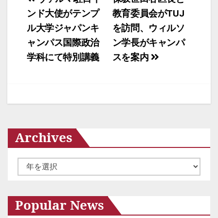
ンド大使がテンプ
教育委員会がTUJ
稿
ル大学ジャパンキ
を訪問、ウィルソ
ナ
ャンパス国際政治
ン学長がキャンパ
ビ
学科にて特別講義
スを案内
ゲ
ー
シ
ョ
Archives
ン
ア
ー
カ
Popular News
イ
ブ