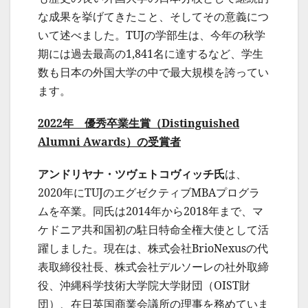
な成果を挙げてきたこと、そしてその意義につ
いて述べました。TUJの学部生は、今年の秋学
期には過去最高の1,841名に達するなど、学生
数も日本の外国大学の中で最大規模を誇ってい
ます。
2022
年 優秀卒業生賞（
Distinguished
Alumni Awards
）の受賞者
アンドリヤナ・ツヴェトコヴィッチ氏
は、
2020年にTUJのエグゼクティブMBAプログラ
ムを卒業。同氏は2014年から2018年まで、マ
ケドニア共和国初の駐日特命全権大使として活
躍しました。現在は、株式会社BrioNexusの代
表取締役社長、株式会社デルソーレの社外取締
役、沖縄科学技術大学院大学財団（OIST財
団）、在日英国商業会議所の理事を務めていま