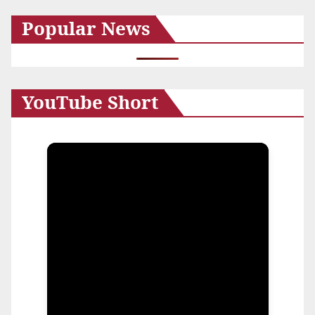
カ
Popular News
イ
ブ
YouTube Short