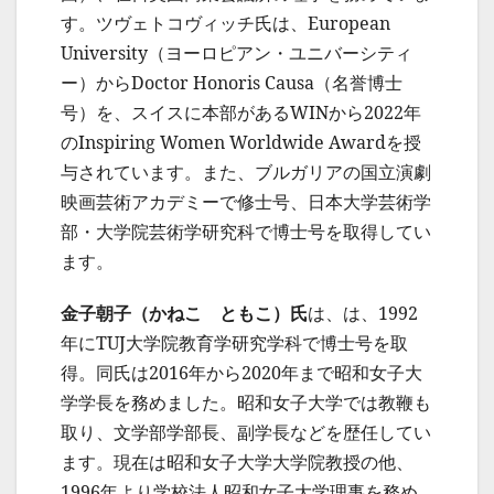
す。ツヴェトコヴィッチ氏は、European
University（ヨーロピアン・ユニバーシティ
ー）からDoctor Honoris Causa（名誉博士
号）を、スイスに本部があるWINから2022年
のInspiring Women Worldwide Awardを授
与されています。また、ブルガリアの国立演劇
映画芸術アカデミーで修士号、日本大学芸術学
部・大学院芸術学研究科で博士号を取得してい
ます。
金子朝子（かねこ ともこ）氏
は、は、1992
年にTUJ大学院教育学研究学科で博士号を取
得。同氏は2016年から2020年まで昭和女子大
学学長を務めました。昭和女子大学では教鞭も
取り、文学部学部長、副学長などを歴任してい
ます。現在は昭和女子大学大学院教授の他、
1996年より学校法人昭和女子大学理事を務め