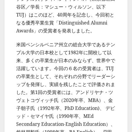
谷区／学長：マシュー・ウィルソン、以下
TUJ）はこのほど、40周年を記念し、今回初と
なる優秀卒業生賞「Distinguished Alumni
Awards」の受賞者を発表しました。
米国ペンシルベニア州立の総合大学であるテン
プル大学の日本校として1982年に開校して以
来、多くの卒業生が日本のみならず、世界中で
活躍しています。今回の６名の受賞者は、TUJ
の卒業生として、それぞれの分野でリーダーシ
ップを発揮し、実績を残したことで評価されま
した。第1回の受賞者には、アンドリヤナ・ツ
ヴェトコヴィッチ氏（2020年卒、MBA）、金
子朝子氏（1992年卒、PhD Education)、 デビ
ッド・セマイヤ氏（1990年卒、MEd
Secondary Education-English Education）、
竹林朋毅氏（1998年卒、BA English）、戸田