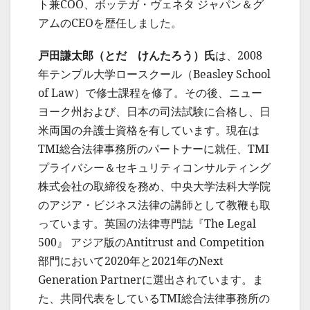
ト兼COO、ボッテガ・ヴェネタ ジャパン＆グ
アムのCEOを歴任しました。
戸田謙太郎（とだ けんたろう）氏
は、2008
年テンプル大学ロースクール（Beasley School
of Law）で修士課程を修了。その後、ニュー
ヨーク州および、日本の司法試験に合格し、日
米両国の弁護士資格を有しています。現在は
TMI総合法律事務所のパートナーに就任、TMI
プライバシー＆セキュリティコンサルティング
株式会社の取締役を務め、中央大学法科大学院
のアジア・ビジネス法律の講師として教鞭も取
っています。英国の法律専門誌『The Legal
500』 アジア版のAntitrust and Competition
部門において2020年と2021年のNext
Generation Partnerに選出されています。ま
た、共同代表をしているTMI総合法律事務所の