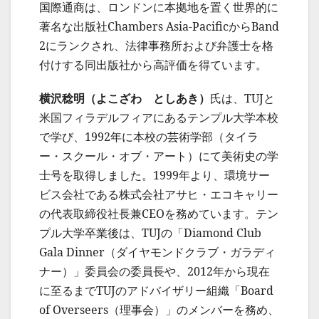
国際通商は、ロンドンに本拠地を置く世界的に
著名な出版社Chambers Asia-PacificからBand
2にランクされ、法律事務所および弁護士を格
付けする同出版社から高評価を得ています。
横沢稔明（よこざわ としあき）
氏は、TUJと
米国フィラデルフィアにあるテンプル大学本校
で学び、1992年に本校の芸術学部（タイラ
ー・スクール・オブ・アート）にて美術史の学
士号を取得しました。1999年より、環境サー
ビス会社である株式会社アサヒ・エコキャリー
の代表取締役社長兼CEOを務めています。テン
プル大学卒業後は、TUJの「Diamond Club
Gala Dinner（ダイヤモンドクラブ・ガラディ
ナー）」委員会の委員長や、2012年から現在
に至るまでTUJのアドバイザリー組織「Board
of Overseers（理事会）」のメンバーを務め、