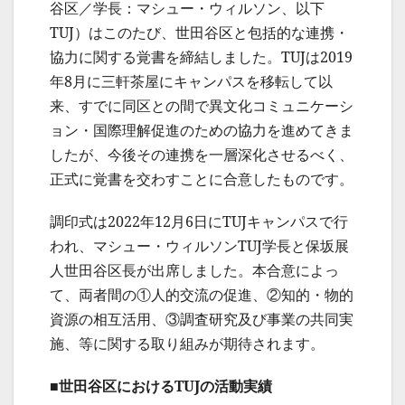
谷区／学長：マシュー・ウィルソン、以下
TUJ）はこのたび、世田谷区と包括的な連携・
協力に関する覚書を締結しました。TUJは2019
年8月に三軒茶屋にキャンパスを移転して以
来、すでに同区との間で異文化コミュニケーシ
ョン・国際理解促進のための協力を進めてきま
したが、今後その連携を一層深化させるべく、
正式に覚書を交わすことに合意したものです。
調印式は2022年12月6日にTUJキャンパスで行
われ、マシュー・ウィルソンTUJ学長と保坂展
人世田谷区長が出席しました。本合意によっ
て、両者間の①人的交流の促進、②知的・物的
資源の相互活用、③調査研究及び事業の共同実
施、等に関する取り組みが期待されます。
■世田谷区におけるTUJの活動実績