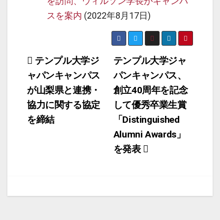
を訪問、ウィルソン学長がキャンパ
スを案内
(2022年8月17日)
投
テンプル大学ジ
テンプル大学ジャ
ャパンキャンパス
パンキャンパス、
稿
が山梨県と連携・
創立40周年を記念
ナ
協力に関する協定
して優秀卒業生賞
ビ
を締結
「Distinguished
ゲ
Alumni Awards」
ー
を発表
シ
ョ
ン