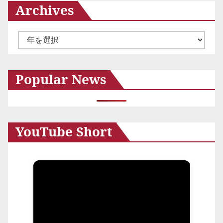
Archives
ア
ー
カ
Popular News
イ
ブ
YouTube Short