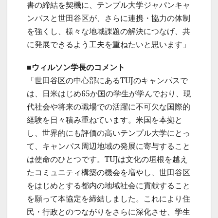
書の締結を契機に、テンプル大学ジャパンキャ
ンパスと世田谷区が、さらに連携・協力の体制
を強くし、様々な地域課題の解決につなげ、共
に発展できるよう工夫を重ねたいと思います」
■ウィルソン学長のコメント
「世田谷区の中心部にあるTUJのキャンパスで
は、日米はじめ65か国の学生が学んでおり、現
代社会や将来の職場での活躍に不可欠な国際的
経験を日々積み重ねています。米国を本拠と
し、世界的にも評価の高いテンプル大学にとっ
て、キャンパス周辺地域の発展に寄与すること
は使命のひとつです。TUJは文化の垣根を越え
たコミュニティ構築の機会を増やし、世田谷区
をはじめとする都内の地域社会に貢献すること
を願って本協定を締結しました。これにより住
民・行政とのつながりをさらに深化させ、学生