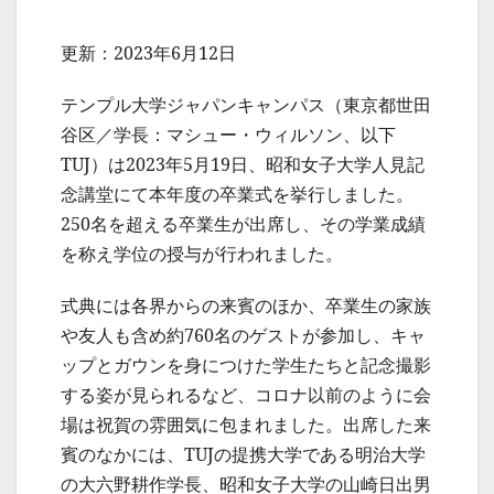
更新：2023年6月12日
テンプル大学ジャパンキャンパス（東京都世田
谷区／学長：マシュー・ウィルソン、以下
TUJ）は2023年5月19日、昭和女子大学人見記
念講堂にて本年度の卒業式を挙行しました。
250名を超える卒業生が出席し、その学業成績
を称え学位の授与が行われました。
式典には各界からの来賓のほか、卒業生の家族
や友人も含め約760名のゲストが参加し、キャ
ップとガウンを身につけた学生たちと記念撮影
する姿が見られるなど、コロナ以前のように会
場は祝賀の雰囲気に包まれました。出席した来
賓のなかには、TUJの提携大学である明治大学
の大六野耕作学長、昭和女子大学の山崎日出男