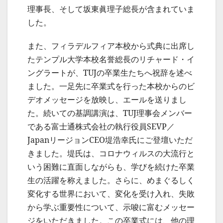
理事長、そして坂東眞理子総長が含まれていま
した。
また、フィラデルフィア本校から式典に出席し
たテンプル大学本校名誉総長のリチャード・イ
ングラートが、TUJの卒業生たちへ祝辞を述べ
ました。一足先に卒業式を行った本校からのビ
デオメッセージを放映し、エールを送りまし
た。続いての基調講演は、TUJ理事会メンバー
である富士通株式会社の執行役員SEVP／
JapanリージョンCEO堤浩幸氏にご登壇いただ
きました。堤氏は、コロナウィルスの大流行と
いう困難に直面しながらも、学びを続けた卒業
生の活躍を称えました。さらに、めまぐるしく
変化する世界において、変化を受け入れ、失敗
から学ぶ重要性について、示唆に富むメッセー
ジをいただきました。この卒業式には、他の理