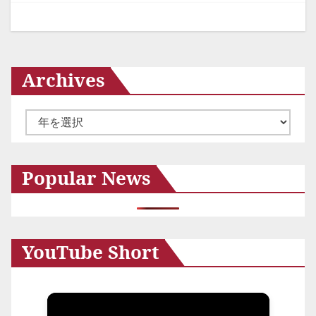
ョ
ン
Archives
ア
ー
カ
Popular News
イ
ブ
YouTube Short