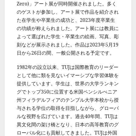
Zero)」アート展が同時開催されました。多く
のゲストが参加し、アート展で作品を紹介され
た在学生や卒業生の成功と、2023年度卒業生
の功績が称えられました。アート展には教員に
よって選ばれた学生・卒業生の絵画、写真、彫
刻などが展示されました。作品は2023年5月19
日から26日の間、一般公開される予定です。
1982年の設立以来、TUJは国際教育のリーダー
として他に類を見ないイマーシブな学習体験を
提供しています。学生は、世界の大学ランキン
グでトップ350に位置する米国ペンシルべニア
州フィラデルフィアのテンプル大学本校から授
与される学位の取得を目指しながら、グローバ
ルな視野を広げています。過去40年間、TUJは
異文化間の架け橋となり、日本の高等教育のグ
ローバル化にも貢献してきました。TUJは外国