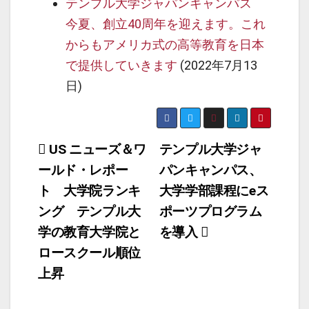
テンプル大学ジャパンキャンパス
今夏、創立40周年を迎えます。これ
からもアメリカ式の高等教育を日本
で提供していきます
(2022年7月13
日)
投
US ニューズ＆ワ
テンプル大学ジャ
ールド・レポー
パンキャンパス、
稿
ト 大学院ランキ
大学学部課程にeス
ナ
ング テンプル大
ポーツプログラム
ビ
学の教育大学院と
を導入
ゲ
ロースクール順位
ー
上昇
シ