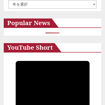
ア
ー
カ
Popular News
イ
ブ
YouTube Short