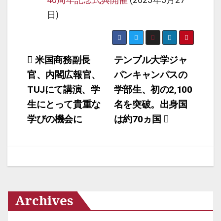
日)
投
米国商務副長
テンプル大学ジャ
官、内閣広報官、
パンキャンパスの
稿
TUJにて講演、学
学部生、初の2,100
ナ
生にとって貴重な
名を突破。出身国
ビ
学びの機会に
は約70ヵ国
ゲ
ー
シ
ョ
Archives
ン