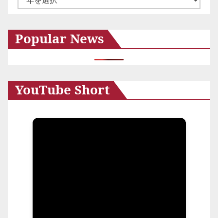
ー
カ
Popular News
イ
ブ
YouTube Short