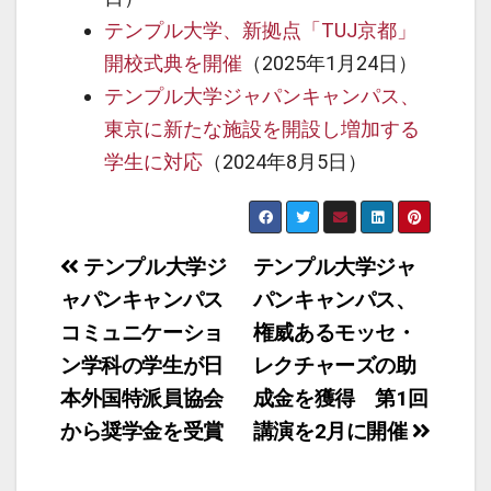
テンプル大学、新拠点「TUJ京都」
開校式典を開催
（2025年1月24日）
テンプル大学ジャパンキャンパス、
東京に新たな施設を開設し増加する
学生に対応
（2024年8月5日）
投
テンプル大学ジ
テンプル大学ジャ
ャパンキャンパス
パンキャンパス、
稿
コミュニケーショ
権威あるモッセ・
ナ
ン学科の学生が日
レクチャーズの助
ビ
本外国特派員協会
成金を獲得 第1回
ゲ
から奨学金を受賞
講演を2月に開催
ー