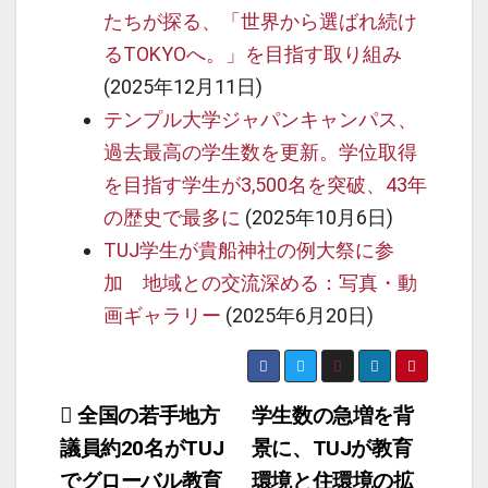
たちが探る、「世界から選ばれ続け
るTOKYOへ。」を目指す取り組み
(2025年12月11日)
テンプル大学ジャパンキャンパス、
過去最高の学生数を更新。学位取得
を目指す学生が3,500名を突破、43年
の歴史で最多に
(2025年10月6日)
TUJ学生が貴船神社の例大祭に参
加 地域との交流深める：写真・動
画ギャラリー
(2025年6月20日)
投
全国の若手地方
学生数の急増を背
議員約20名がTUJ
景に、TUJが教育
稿
でグローバル教育
環境と住環境の拡