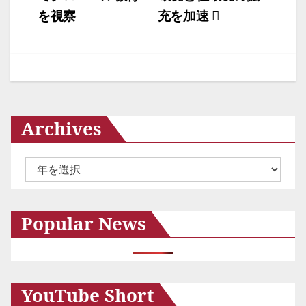
ナ
を視察
充を加速
ビ
ゲ
ー
シ
Archives
ョ
ン
ア
ー
カ
Popular News
イ
ブ
YouTube Short