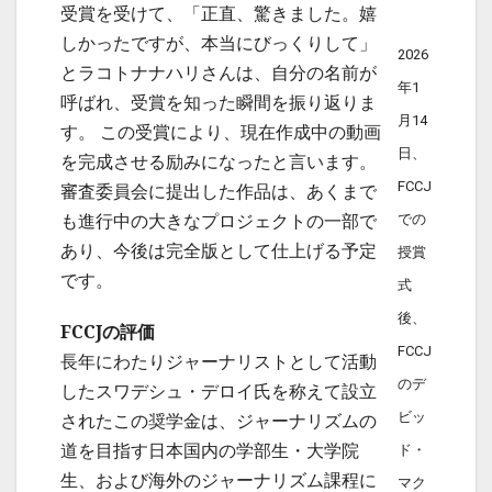
受賞を受けて、「正直、驚きました。嬉
しかったですが、本当にびっくりして」
2026
とラコトナナハリさんは、自分の名前が
年1
呼ばれ、受賞を知った瞬間を振り返りま
月14
す。 この受賞により、現在作成中の動画
日、
を完成させる励みになったと言います。
FCCJ
審査委員会に提出した作品は、あくまで
も進行中の大きなプロジェクトの一部で
での
あり、今後は完全版として仕上げる予定
授賞
です。
式
後、
FCCJ
の評価
FCCJ
長年にわたりジャーナリストとして活動
のデ
したスワデシュ・デロイ氏を称えて設立
されたこの奨学金は、ジャーナリズムの
ビッ
道を目指す日本国内の学部生・大学院
ド・
生、および海外のジャーナリズム課程に
マク