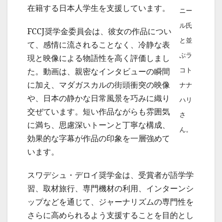
在籍する日本人学生を支援しています。
ニー
ル氏
FCCJ奨学金委員会は、彼女の作品につい
と並
て、感情に流されることなく、冷静な表
ぶラ
現と映像による物語性を高く評価しまし
た。動画は、親密なインタビューの瞬間
コト
に加え、マダガスカルの街頭衝突の映像
ナナ
や、日本の静かな日常風景を巧みに織り
ハリ
交ぜています。短い作品ながらも雰囲気
さ
に満ち、思慮深いトーンと丁寧な構成、
ん。
効果的な字幕が作品の印象を一層強めて
います。
スワデシュ・デロイ奨学金は、受賞者が語学学
習、取材旅行、専門機材の利用、インターンシ
ップなどを通じて、ジャーナリズムの専門性を
さらに高められるよう支援することを目的とし