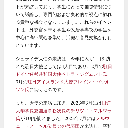
トが来訪しており、学生にとって国際情勢につ
いて議論し、専門的および実務的な視点に触れ
る貴重な機会となっています。これらのイベン
トは、外交官を志す学生や政治学専攻の学生を
中心に高い関心を集め、活発な意見交換が行わ
れています。
シュライデ大使の来訪は、今年に入りTUJを訪
れた駐日大使としては3人目であり、2月の
駐日
ドイツ連邦共和国大使ペトラ・ジグムント氏
、
3月の
駐日アイスランド大使フレイン・パウル
ソン氏
に続くものです。
また、大使の来訪に加え、2026年3月には
国連
大学学長兼国連事務次長のチリツィ・マルワラ
氏
がTUJを訪れました。2025年7月には
ノルウ
ェー・ノーベル委員会の代表団
が来訪し、平和