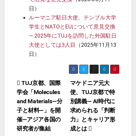
日）
ルーマニア駐日大使、テンプル大学
学生とNATOとEUについて意見交換
— 2025年にTUJを訪問した外国駐日
大使としては3人目
（2025年11月13
日）
投
TUJ京都、国際
マケドニア元大
学会「Molecules
使、TUJ京都で特
稿
and Materials―分
別講義― AI時代に
ナ
子と材料―」を開
求められる「判断
ビ
催―アジア各国の
力」とキャリア形
ゲ
研究者が集結
成とは