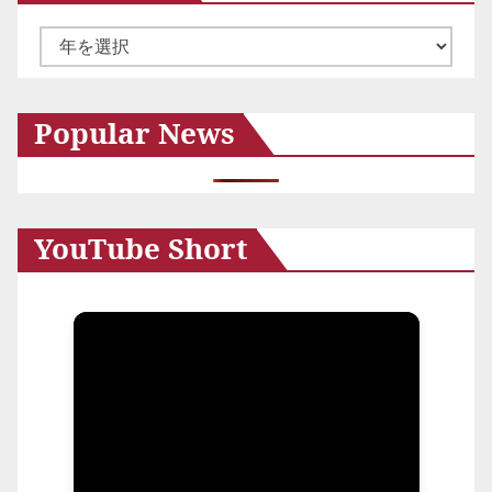
ペ
ア
ー
ー
ジ
カ
Popular News
送
イ
ブ
り
YouTube Short