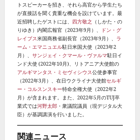
トスピーカーを招き、それら高官から学生たち
が直接話を聞く貴重な機会を設けています。最
近招聘したゲストには、
四方敬之
（しかた・の
りゆき）内閣広報官（2023年9月）、
ドン・グ
レイブス
米国商務省副長官（2023年9月）、
ラ
ーム・エマニュエル
駐日米国大使（2023年2
月）、
サンジェイ・クマール・ヴァルマ
駐日イ
ンド大使 (2022年10月)、リトアニア大使館の
アルギマンタス・ミセヴィシウス
公使参事官
（2022年3月）、在日ウクライナ大使館
セルギ
ー・コルスンスキー
特命全権大使（2022年2
月）が含まれます。また、2022年5月のTUJ卒
業式では
河野太郎
・衆議院議員（現デジタル大
臣）が基調講演を行いました。
関連ニュース