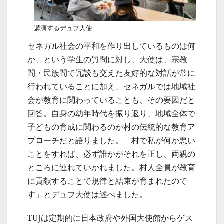
講演するデュフ大使
セネガル社会の平和を作り出しているものは何
か、という学生の質問に対し、大使は、宗教
間・民族間で冗談も交えた友好的な対話が常に
行われていることに加え、セネガルでは地域社
会が教育に関わっていることも、その要因だと
回答。自身の幼年時代を振り返り、地域全体で
子どもの育成に関わるのが村の伝統的な教育ア
プローチだと語りました。「村で私が何か悪い
ことをすれば、必ず誰かがそれを正し、両親の
ところに連れていかれました。村人全員が教育
に貢献することで規律と結束が育まれたので
す」とデュフ大使は述べました。
TUJは定期的に日本政府や外国大使館からゲス