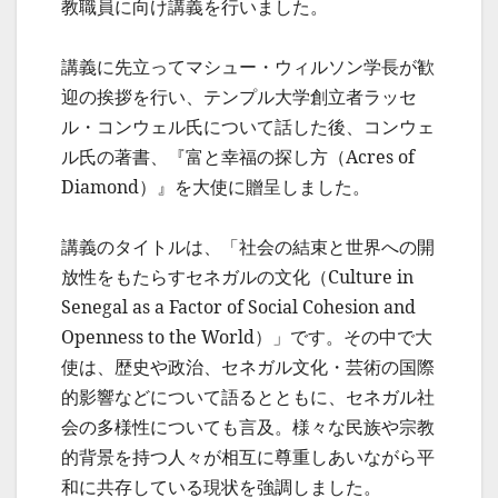
教職員に向け講義を行いました。
講義に先立ってマシュー・ウィルソン学長が歓
迎の挨拶を行い、テンプル大学創立者ラッセ
ル・コンウェル氏について話した後、コンウェ
ル氏の著書、『富と幸福の探し方（Acres of
Diamond）』を大使に贈呈しました。
講義のタイトルは、「社会の結束と世界への開
放性をもたらすセネガルの文化（Culture in
Senegal as a Factor of Social Cohesion and
Openness to the World）」です。その中で大
使は、歴史や政治、セネガル文化・芸術の国際
的影響などについて語るとともに、セネガル社
会の多様性についても言及。様々な民族や宗教
的背景を持つ人々が相互に尊重しあいながら平
和に共存している現状を強調しました。